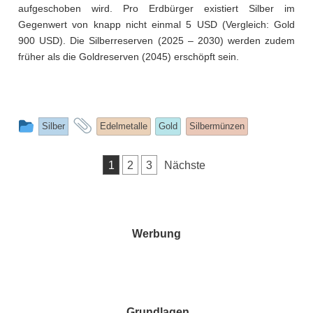
aufgeschoben wird. Pro Erdbürger existiert Silber im
Gegenwert von knapp nicht einmal 5 USD (Vergleich: Gold
900 USD). Die Silberreserven (2025 – 2030) werden zudem
früher als die Goldreserven (2045) erschöpft sein.
This
and
Silber
Edelmetalle
Gold
Silbermünzen
entry
tagged
was
Seitennummerierung
1
2
3
Nächste
posted
der
Beiträge
in
Werbung
Grundlagen