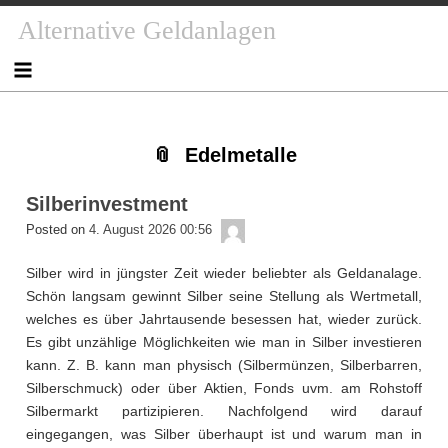
Skip
Skip
Skip
Skip
Skip
Skip
Skip
Skip
Skip
Alternative Geldanlagen
to
to
to
to
to
to
to
to
to
content
NAV_MENU-
NAV_MENU-
NAV_MENU-
NAV_MENU-
MSCHANDL
TEXT-
TEXT-
TEXT-
2
3
4
5
2
3
4
Edelmetalle
Silberinvestment
admin
Posted on
4. August 2026 00:56
Silber wird in jüngster Zeit wieder beliebter als Geldanalage.
Schön langsam gewinnt Silber seine Stellung als Wertmetall,
welches es über Jahrtausende besessen hat, wieder zurück.
Es gibt unzählige Möglichkeiten wie man in Silber investieren
kann. Z. B. kann man physisch (Silbermünzen, Silberbarren,
Silberschmuck) oder über Aktien, Fonds uvm. am Rohstoff
Silbermarkt partizipieren. Nachfolgend wird darauf
eingegangen, was Silber überhaupt ist und warum man in