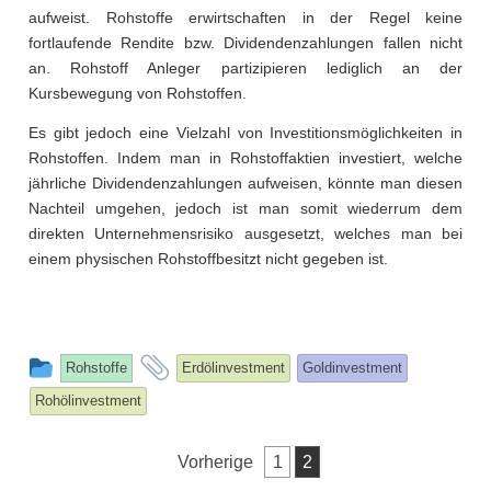
aufweist. Rohstoffe erwirtschaften in der Regel keine
fortlaufende Rendite bzw. Dividendenzahlungen fallen nicht
an. Rohstoff Anleger partizipieren lediglich an der
Kursbewegung von Rohstoffen.
Es gibt jedoch eine Vielzahl von Investitionsmöglichkeiten in
Rohstoffen. Indem man in Rohstoffaktien investiert, welche
jährliche Dividendenzahlungen aufweisen, könnte man diesen
Nachteil umgehen, jedoch ist man somit wiederrum dem
direkten Unternehmensrisiko ausgesetzt, welches man bei
einem physischen Rohstoffbesitzt nicht gegeben ist.
This
and
Rohstoffe
Erdölinvestment
Goldinvestment
entry
tagged
Rohölinvestment
was
posted
Seitennummerierung
Vorherige
1
2
in
der