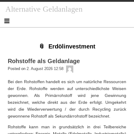
Skip
Skip
Skip
Skip
Skip
Skip
Skip
Skip
Skip
Alternative Geldanlagen
to
to
to
to
to
to
to
to
to
content
NAV_MENU-
NAV_MENU-
NAV_MENU-
NAV_MENU-
MSCHANDL
TEXT-
TEXT-
TEXT-
2
3
4
5
2
3
4
Erdölinvestment
Rohstoffe als Geldanlage
admin
Posted on
2. August 2026 12:58
Bei den Rohstoffen handelt es sich um natürliche Ressourcen
der Erde. Rohstoffe werden auf unterschiedlichste Weisen
gewonnen. Als Primärrohstoff wird jene Gewinnung
bezeichnet, welche direkt aus der Erde erfolgt. Umgekehrt
wird die Wiederverwertung / der durch Recycling zurück
gewonnene Rohstoff als Sekundärrohstoff bezeichnet.
Rohstoffe kann man in grundsätzlich in drei Teilbereiche
untergliedern: Energie, Metalle (Edelmetalle, Industriemetalle)