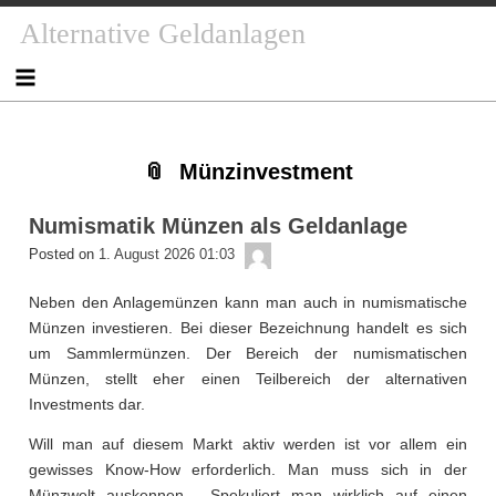
Skip
Skip
Skip
Skip
Skip
Skip
Skip
Skip
Skip
Alternative Geldanlagen
to
to
to
to
to
to
to
to
to
content
NAV_MENU-
NAV_MENU-
NAV_MENU-
NAV_MENU-
MSCHANDL
TEXT-
TEXT-
TEXT-
2
3
4
5
2
3
4
Münzinvestment
Numismatik Münzen als Geldanlage
admin
Posted on
1. August 2026 01:03
Neben den Anlagemünzen kann man auch in numismatische
Münzen investieren. Bei dieser Bezeichnung handelt es sich
um Sammlermünzen. Der Bereich der numismatischen
Münzen, stellt eher einen Teilbereich der alternativen
Investments dar.
Will man auf diesem Markt aktiv werden ist vor allem ein
gewisses Know-How erforderlich. Man muss sich in der
Münzwelt auskennen. Spekuliert man wirklich auf einen