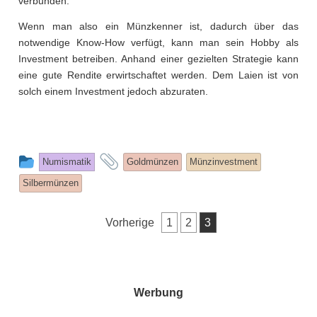
verbunden.
Wenn man also ein Münzkenner ist, dadurch über das
notwendige Know-How verfügt, kann man sein Hobby als
Investment betreiben. Anhand einer gezielten Strategie kann
eine gute Rendite erwirtschaftet werden. Dem Laien ist von
solch einem Investment jedoch abzuraten.
This
and
Numismatik
Goldmünzen
Münzinvestment
entry
tagged
Silbermünzen
was
posted
Seitennummerierung
Vorherige
1
2
3
in
der
Beiträge
Werbung