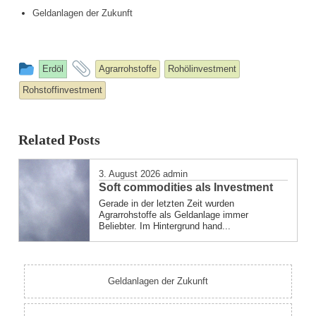
Geldanlagen der Zukunft
This
and
Erdöl
Agrarrohstoffe
Rohölinvestment
entry
tagged
Rohstoffinvestment
was
posted
Related Posts
in
3. August 2026
admin
Soft commodities als Investment
Gerade in der letzten Zeit wurden
Agrarrohstoffe als Geldanlage immer
Beliebter. Im Hintergrund hand...
Geldanlagen der Zukunft