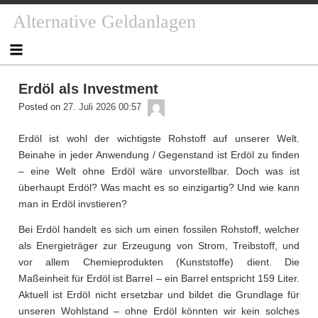
Skip
Alternative Geldanlagen
to
content
Erdöl als Investment
admin
Posted on
27. Juli 2026 00:57
Erdöl ist wohl der wichtigste Rohstoff auf unserer Welt.
Beinahe in jeder Anwendung / Gegenstand ist Erdöl zu finden
– eine Welt ohne Erdöl wäre unvorstellbar. Doch was ist
überhaupt Erdöl? Was macht es so einzigartig? Und wie kann
man in Erdöl invstieren?
Bei Erdöl handelt es sich um einen fossilen Rohstoff, welcher
als Energieträger zur Erzeugung von Strom, Treibstoff, und
vor allem Chemieprodukten (Kunststoffe) dient. Die
Maßeinheit für Erdöl ist Barrel – ein Barrel entspricht 159 Liter.
Aktuell ist Erdöl nicht ersetzbar und bildet die Grundlage für
unseren Wohlstand – ohne Erdöl könnten wir kein solches