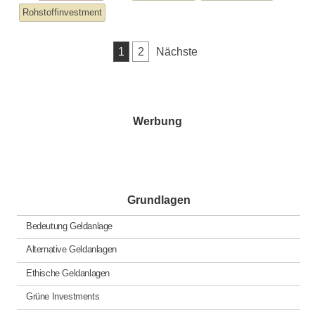
entry
tagged
Rohstoffinvestment
was
posted
Seitennummerierung
1
2
Nächste
in
der
Beiträge
Werbung
Grundlagen
Bedeutung Geldanlage
Alternative Geldanlagen
Ethische Geldanlagen
Grüne Investments