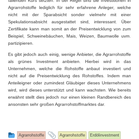
fallenden Kurs setzten. In der Regel sind die Investitionen in
Agrarrohstoffe lediglich für sehr erfahrene Anleger, welche
nicht mit der Sparabsicht sonder vielmehr mit einer
Spekulationsabsicht ausgestattet sind, interessant. Über
Zertifikate kann man somit an der Preisentwicklung von zum
Beispiel, Schweinebäuchen, Mais, Weizen, Baumwolle uvm.
partizipieren.
Es gibt jedoch auch einig, wenige Anbieter, die Agrarrohstoffe
als grünes Investment anbieten. Hierbei wird in das
Unternehmen, welche die Rohstoffe anbaut investiert und
nicht auf die Preisentwicklung des Rohstoffes. Indem man
Anteileigner oder zumindest Gläubiger dieses Unternehmens
wird, wird dieses unterstützt und kann wachsten. Wie bereits
erwähnt stellt dies jedoch nur einen kleinen Randbereich des
ansonsten sehr großen Agrarrohstoffmarktes dar.
This
and
Agrarrohstoffe
Agrarrohstoffe
Erdölinvestment