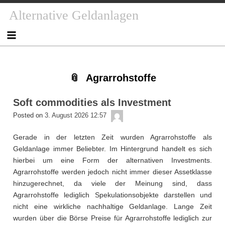
Skip
Skip
Skip
Skip
Skip
Skip
Skip
Skip
Skip
Alternative Geldanlagen
to
to
to
to
to
to
to
to
to
content
NAV_MENU-
NAV_MENU-
NAV_MENU-
NAV_MENU-
MSCHANDL
TEXT-
TEXT-
TEXT-
2
3
4
5
2
3
4
Agrarrohstoffe
Soft commodities als Investment
admin
Posted on
3. August 2026 12:57
Gerade in der letzten Zeit wurden Agrarrohstoffe als
Geldanlage immer Beliebter. Im Hintergrund handelt es sich
hierbei um eine Form der alternativen Investments.
Agrarrohstoffe werden jedoch nicht immer dieser Assetklasse
hinzugerechnet, da viele der Meinung sind, dass
Agrarrohstoffe lediglich Spekulationsobjekte darstellen und
nicht eine wirkliche nachhaltige Geldanlage. Lange Zeit
wurden über die Börse Preise für Agrarrohstoffe lediglich zur