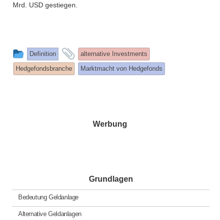
Mrd. USD gestiegen.
This
and
Definition
alternative Investments
entry
tagged
Hedgefondsbranche
Marktmacht von Hedgefonds
was
posted
in
Werbung
Grundlagen
Bedeutung Geldanlage
Alternative Geldanlagen