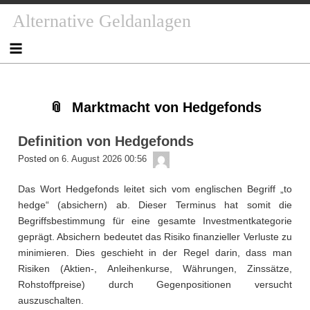
Skip
Skip
Skip
Skip
Skip
Skip
Skip
Skip
Skip
Alternative Geldanlagen
to
to
to
to
to
to
to
to
to
content
NAV_MENU-
NAV_MENU-
NAV_MENU-
NAV_MENU-
MSCHANDL
TEXT-
TEXT-
TEXT-
2
3
4
5
2
3
4
Marktmacht von Hedgefonds
Definition von Hedgefonds
admin
Posted on
6. August 2026 00:56
Das Wort Hedgefonds leitet sich vom englischen Begriff „to
hedge“ (absichern) ab. Dieser Terminus hat somit die
Begriffsbestimmung für eine gesamte Investmentkategorie
geprägt. Absichern bedeutet das Risiko finanzieller Verluste zu
minimieren. Dies geschieht in der Regel darin, dass man
Risiken (Aktien-, Anleihenkurse, Währungen, Zinssätze,
Rohstoffpreise) durch Gegenpositionen versucht
auszuschalten.