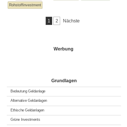
entry
tagged
Rohstoffinvestment
was
posted
Seitennummerierung
1
2
Nächste
in
der
Beiträge
Werbung
Grundlagen
Bedeutung Geldanlage
Alternative Geldanlagen
Ethische Geldanlagen
Grüne Investments