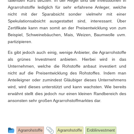
fallenden Kurs setzten. In der Regel sind die Investitionen in
Agrarrohstoffe lediglich für sehr erfahrene Anleger, welche
nicht mit der Sparabsicht sonder vielmehr mit einer
Spekulationsabsicht ausgestattet sind, interessant. Über
Zertifikate kann man somit an der Preisentwicklung von zum
Beispiel, Schweinebäuchen, Mais, Weizen, Baumwolle uvm.
partizipieren.
Es gibt jedoch auch einig, wenige Anbieter, die Agrarrohstoffe
als grünes Investment anbieten. Hierbei wird in das
Unternehmen, welche die Rohstoffe anbaut investiert und
nicht auf die Preisentwicklung des Rohstoffes. Indem man
Anteileigner oder zumindest Gläubiger dieses Unternehmens
wird, wird dieses unterstützt und kann wachsten. Wie bereits
erwähnt stellt dies jedoch nur einen kleinen Randbereich des
ansonsten sehr großen Agrarrohstoffmarktes dar.
This
and
Agrarrohstoffe
Agrarrohstoffe
Erdölinvestment