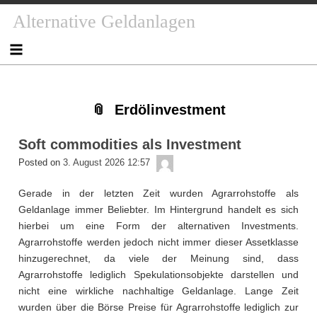
Skip
Skip
Skip
Skip
Skip
Skip
Skip
Skip
Skip
Alternative Geldanlagen
to
to
to
to
to
to
to
to
to
content
NAV_MENU-
NAV_MENU-
NAV_MENU-
NAV_MENU-
MSCHANDL
TEXT-
TEXT-
TEXT-
2
3
4
5
2
3
4
Erdölinvestment
Soft commodities als Investment
admin
Posted on
3. August 2026 12:57
Gerade in der letzten Zeit wurden Agrarrohstoffe als
Geldanlage immer Beliebter. Im Hintergrund handelt es sich
hierbei um eine Form der alternativen Investments.
Agrarrohstoffe werden jedoch nicht immer dieser Assetklasse
hinzugerechnet, da viele der Meinung sind, dass
Agrarrohstoffe lediglich Spekulationsobjekte darstellen und
nicht eine wirkliche nachhaltige Geldanlage. Lange Zeit
wurden über die Börse Preise für Agrarrohstoffe lediglich zur